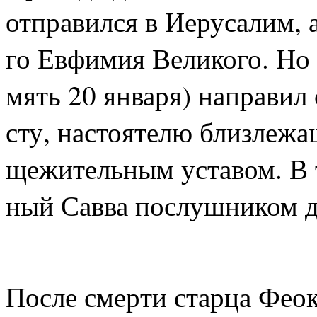
от­пра­вил­ся в Иеру­са­лим, 
го Ев­фи­мия Ве­ли­ко­го. Но
мять 20 ян­ва­ря) на­пра­вил с
сту, на­сто­я­те­лю близ­ле­ж
ще­жи­тель­ным уста­вом. В 
ный Сав­ва по­слуш­ни­ком до
По­сле смер­ти стар­ца Фео­к­