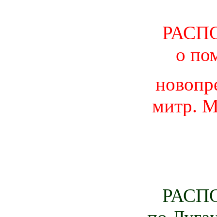
РАСП
о по
новопр
митр.
РАСП