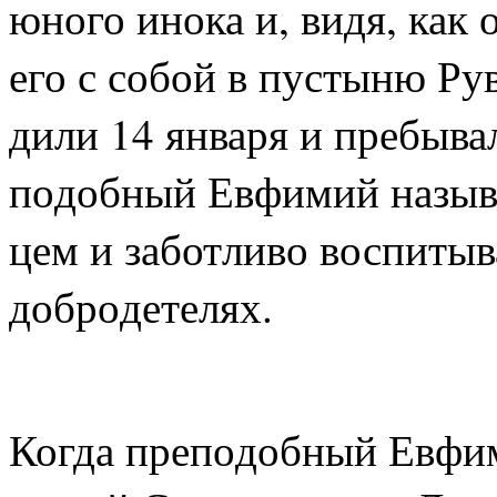
юно­го ино­ка и, ви­дя, как 
его с со­бой в пу­сты­ню Ру
ди­ли 14 ян­ва­ря и пре­бы­в
по­доб­ный Ев­фи­мий на­зы­в
цем и за­бот­ли­во вос­пи­ты
доб­ро­де­те­лях.
Ко­гда пре­по­доб­ный Ев­фи