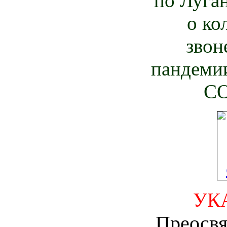
по Луга
о ко
звон
пандеми
CO
УКА
Преосв