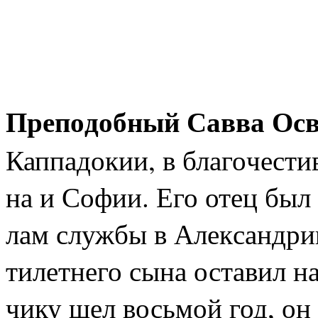
Пре­по­доб­ный Сав­ва Ос
Кап­па­до­кии, в бла­го­че­ст
на и Со­фии. Его отец был в
лам служ­бы в Алек­сан­дрию
ти­лет­не­го сы­на оста­вил н
чи­ку шел вось­мой год, он п