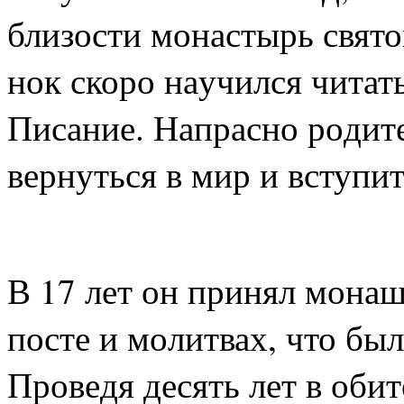
бли­зо­сти мо­на­стырь свя­т
нок ско­ро на­учил­ся чи­тат
Пи­са­ние. На­прас­но ро­ди­те
вер­нуть­ся в мир и всту­пи
В 17 лет он при­нял мо­на­ш
по­сте и мо­лит­вах, что был 
Про­ве­дя де­сять лет в оби­