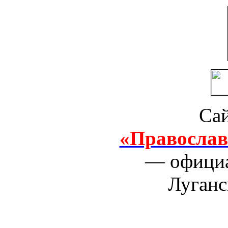
Сай
«Православ
— официа
Луганс