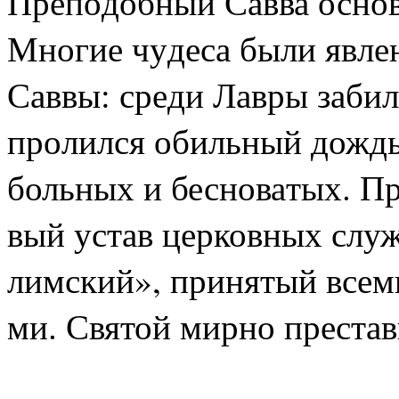
Пре­по­доб­ный Сав­ва ос­но­
Мно­гие чу­де­са бы­ли яв­ле
Сав­вы: сре­ди Лав­ры за­бил 
про­лил­ся обиль­ный дождь, 
боль­ных и бес­но­ва­тых. Пр
вый устав цер­ков­ных служб
лим­ский», при­ня­тый все­ми
ми. Свя­той мир­но пре­ста­в