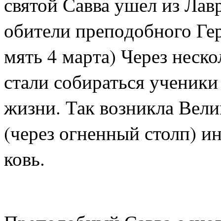
свя­той Сав­ва ушел из Лав­р
оби­те­ли пре­по­доб­но­го Ге
мять 4 мар­та) Через нескол
ста­ли со­би­рать­ся уче­ни­к
жиз­ни. Так воз­ник­ла Ве­ли
(через ог­нен­ный столп) ино
ковь.