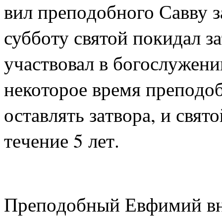
вил пре­по­доб­но­го Сав­ву з
суб­бо­ту свя­той по­ки­дал з
участ­во­вал в бо­го­слу­же­
неко­то­рое вре­мя пре­по­доб
остав­лять за­тво­ра, и свя­то
те­че­ние 5 лет.
Пре­по­доб­ный Ев­фи­мий вн