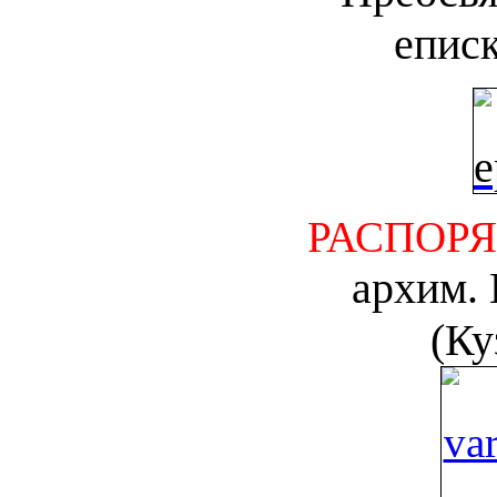
епис
РАСПОРЯ
архим.
(Ку